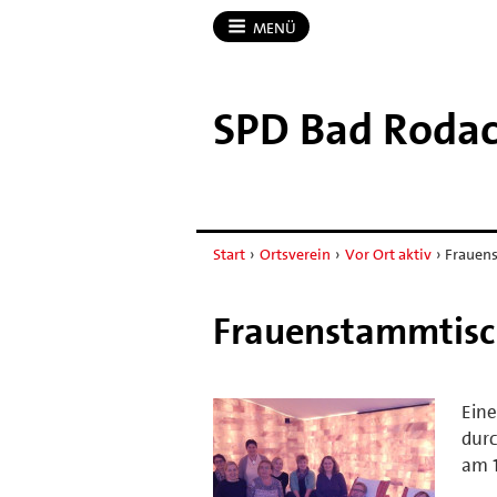
MENÜ
SPD Bad Roda
Start
›
Ortsverein
›
Vor Ort aktiv
›
Frauen
Frauenstammtisc
Eine
dur
am 1