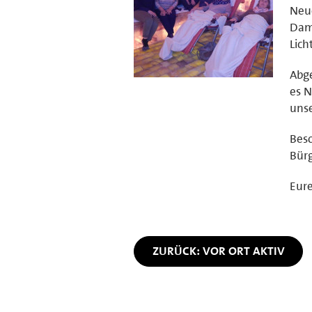
Neue
Dam
Lich
Abge
es N
unse
Beso
Bürg
Eure
ZURÜCK: VOR ORT AKTIV