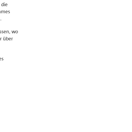
 die
ehmes
.
ssen, wo
r über
es